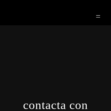
Saltar
al
contenido
contacta con